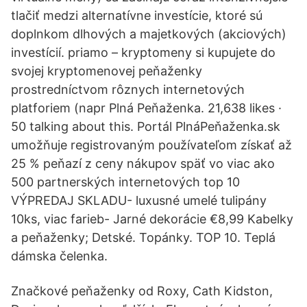
tlačiť medzi alternatívne investície, ktoré sú
doplnkom dlhových a majetkových (akciových)
investícií. priamo – kryptomeny si kupujete do
svojej kryptomenovej peňaženky
prostredníctvom rôznych internetových
platforiem (napr Plná Peňaženka. 21,638 likes ·
50 talking about this. Portál PlnáPeňaženka.sk
umožňuje registrovaným používateľom získať až
25 % peňazí z ceny nákupov späť vo viac ako
500 partnerských internetových top 10
VÝPREDAJ SKLADU- luxusné umelé tulipány
10ks, viac farieb- Jarné dekorácie €8,99 Kabelky
a peňaženky; Detské. Topánky. TOP 10. Teplá
dámska čelenka.
Značkové peňaženky od Roxy, Cath Kidston,