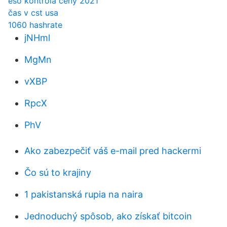
eso kontrola ceny 2021
čas v cst usa
1060 hashrate
jNHml
MgMn
vXBP
RpcX
PhV
Ako zabezpečiť váš e-mail pred hackermi
Čo sú to krajiny
1 pakistanská rupia na naira
Jednoduchý spôsob, ako získať bitcoin