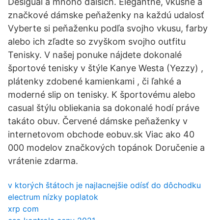
Desigual a mnoho ďalších. Elegantné, vkusné a
značkové dámske peňaženky na každú udalosť ️
Vyberte si peňaženku podľa svojho vkusu, farby
alebo ich zľadte so zvyškom svojho outfitu ️
Tenisky. V našej ponuke nájdete dokonalé
športové tenisky v štýle Kanye Westa (Yezzy) ,
plátenky zdobené kamienkami , či ľahké a
moderné slip on tenisky. K športovému alebo
casual štýlu obliekania sa dokonalé hodí práve
takáto obuv. Červené dámske peňaženky v
internetovom obchode eobuv.sk Viac ako 40
000 modelov značkových topánok Doručenie a
vrátenie zdarma.
v ktorých štátoch je najlacnejšie odísť do dôchodku
electrum nízky poplatok
xrp com