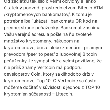
Od začiatku tak išlo o veľmi očividný a ľahko
čitateľný podvod. prostredníctvom Bitcoin ATM
/kryptomenových bankomatov/. K tomu je
potrebné iba “ukázať” bankomatu QR kód na
prednej strane peňaženky. Bankomat zosníma
Vašu verejnú adresu a pošle na ňu zvolené
množstvo kryptomeny. nákupom na
kryptomenovej burze alebo zmenárni; priamym
prevodom /peer to peer/ z ľubovoľnej Bitcoin
peňaženky Je sympatické a veľmi pozitívne, že
nie príliš známy Vertcoin má podporu
developerov Coin, ktorý sa dlhodobo drží v
kryptomenovej Top 10. O Vertcoine sa často
môžeme dočítať v súvislosti s jednou z TOP 10
kryptomien súčasnosti – Litecoin.