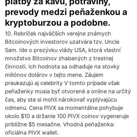
platby za kávu, potraviny,
prevody medzi peňaženkou a
kryptoburzou a podobne.
10. Rebríček najväčších verejne známych
Bitcoinových investorov uzatvára tzv. Uncle
Sam. Ide o prezývku vlády USA, ktorá vlastní
množstvo Bitcoinov zhabaných z trestnej
činnosti. Ich hodnota sa odhaduje na stovky
miliónov dolárov v tejto mene. Záujem
preukazujú aj celebrity V tomto prípade však
peňaženky musia byť otvorené a online na určitý
čas, aby ste si mohli nárokovať vyplývajúcu
odmenu. Cena PIVX sa momentálne pohybuje
okolo $10 a držanie 100 PIVX coinov vygeneruje
približne $5 mesačne. Vhodná peňaženka:
oficiálna PIVX wallet.