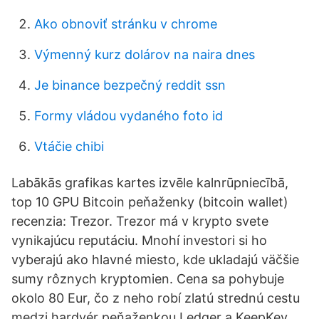
Ako obnoviť stránku v chrome
Výmenný kurz dolárov na naira dnes
Je binance bezpečný reddit ssn
Formy vládou vydaného foto id
Vtáčie chibi
Labākās grafikas kartes izvēle kalnrūpniecībā,
top 10 GPU Bitcoin peňaženky (bitcoin wallet)
recenzia: Trezor. Trezor má v krypto svete
vynikajúcu reputáciu. Mnohí investori si ho
vyberajú ako hlavné miesto, kde ukladajú väčšie
sumy rôznych kryptomien. Cena sa pohybuje
okolo 80 Eur, čo z neho robí zlatú strednú cestu
medzi hardvér peňaženkou Ledger a KeepKey.