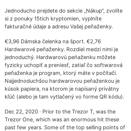
Jednoducho prejdete do sekcie „Nákup“, zvolíte
si z ponuky 15tich kryptomien, vyplníte
fakturačné údaje a adresu Vašej peňaženky.
€3,96 Dámska čelenka na šport. €2,76
Hardwarové peňaženky. Rozdiel medzi nimi je
jednoduchý. Hardwarovú peńaženku môžete
fyzicky uchopiť a preniesť, zatiaľ čo softwarová
peňaženka je program, ktorý máte v počítači.
Najjednoduchšou hardwarovou peňaženkou je
kúsok papiera, na ktorom je napísaný privátny
kľúč (alebo je tam vytlačený vo forme QR kódu).
Dec 22, 2020 · Prior to the Trezor T, was the
Trezor One, which was an enormous hit these
past few years. Some of the top selling points of