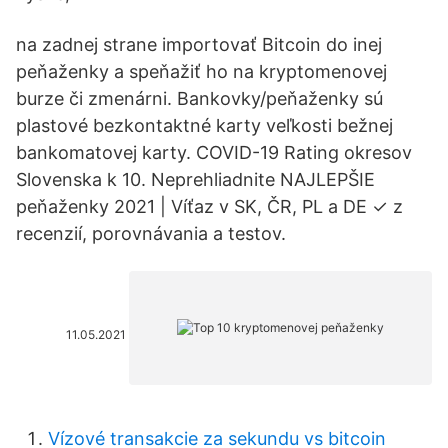
na zadnej strane importovať Bitcoin do inej
peňaženky a speňažiť ho na kryptomenovej
burze či zmenárni. Bankovky/peňaženky sú
plastové bezkontaktné karty veľkosti bežnej
bankomatovej karty. COVID-19 Rating okresov
Slovenska k 10. Neprehliadnite NAJLEPŠIE
peňaženky 2021 | Víťaz v SK, ČR, PL a DE ✓ z
recenzií, porovnávania a testov.
11.05.2021
Vízové ​​transakcie za sekundu vs bitcoin