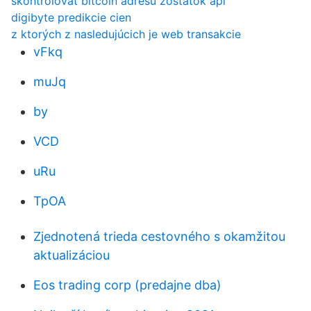
skontrolovať bitcoin adresu zostatok api
digibyte predikcie cien
z ktorých z nasledujúcich je web transakcie
vFkq
muJq
by
VCD
uRu
TpOA
Zjednotená trieda cestovného s okamžitou
aktualizáciou
Eos trading corp (predajne dba)