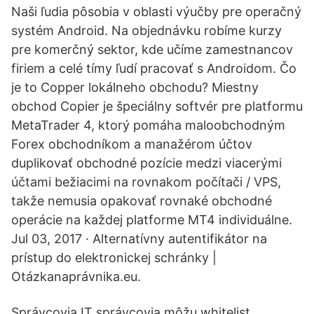
Naši ľudia pôsobia v oblasti výučby pre operačný
systém Android. Na objednávku robíme kurzy
pre komerčný sektor, kde učíme zamestnancov
firiem a celé tímy ľudí pracovať s Androidom. Čo
je to Copper lokálneho obchodu? Miestny
obchod Copier je špeciálny softvér pre platformu
MetaTrader 4, ktorý pomáha maloobchodným
Forex obchodníkom a manažérom účtov
duplikovať obchodné pozície medzi viacerými
účtami bežiacimi na rovnakom počítači / VPS,
takže nemusia opakovať rovnaké obchodné
operácie na každej platforme MT4 individuálne.
Jul 03, 2017 · Alternatívny autentifikátor na
prístup do elektronickej schránky |
Otázkanaprávnika.eu.
Správcovia IT správcovia môžu whitelist