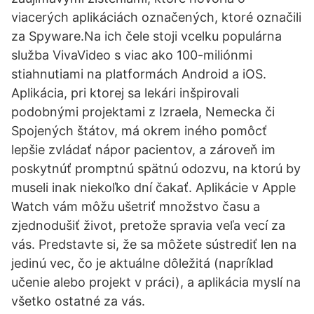
viacerých aplikáciách označených, ktoré označili
za Spyware.Na ich čele stoji vcelku populárna
služba VivaVideo s viac ako 100-miliónmi
stiahnutiami na platformách Android a iOS.
Aplikácia, pri ktorej sa lekári inšpirovali
podobnými projektami z Izraela, Nemecka či
Spojených štátov, má okrem iného pomôcť
lepšie zvládať nápor pacientov, a zároveň im
poskytnúť promptnú spätnú odozvu, na ktorú by
museli inak niekoľko dní čakať. Aplikácie v Apple
Watch vám môžu ušetriť množstvo času a
zjednodušiť život, pretože spravia veľa vecí za
vás. Predstavte si, že sa môžete sústrediť len na
jedinú vec, čo je aktuálne dôležitá (napríklad
učenie alebo projekt v práci), a aplikácia myslí na
všetko ostatné za vás.