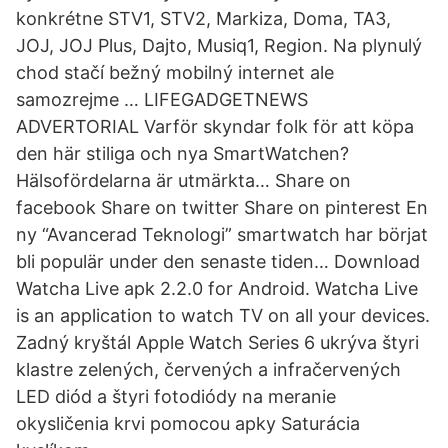
konkrétne STV1, STV2, Markiza, Doma, TA3,
JOJ, JOJ Plus, Dajto, Musiq1, Region. Na plynulý
chod stačí bežný mobilný internet ale
samozrejme … LIFEGADGETNEWS
ADVERTORIAL Varför skyndar folk för att köpa
den här stiliga och nya SmartWatchen?
Hälsofördelarna är utmärkta… Share on
facebook Share on twitter Share on pinterest En
ny “Avancerad Teknologi” smartwatch har börjat
bli populär under den senaste tiden… Download
Watcha Live apk 2.2.0 for Android. Watcha Live
is an application to watch TV on all your devices.
Zadný kryštál Apple Watch Series 6 ukrýva štyri
klastre zelených, červených a infračervených
LED diód a štyri fotodiódy na meranie
okysličenia krvi pomocou apky Saturácia