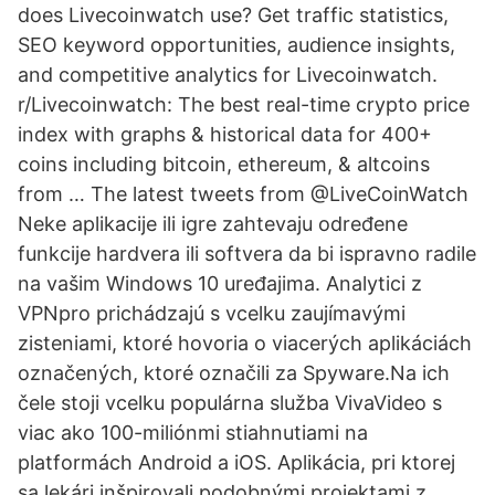
does Livecoinwatch use? Get traffic statistics,
SEO keyword opportunities, audience insights,
and competitive analytics for Livecoinwatch.
r/Livecoinwatch: The best real-time crypto price
index with graphs & historical data for 400+
coins including bitcoin, ethereum, & altcoins
from … The latest tweets from @LiveCoinWatch
Neke aplikacije ili igre zahtevaju određene
funkcije hardvera ili softvera da bi ispravno radile
na vašim Windows 10 uređajima. Analytici z
VPNpro prichádzajú s vcelku zaujímavými
zisteniami, ktoré hovoria o viacerých aplikáciách
označených, ktoré označili za Spyware.Na ich
čele stoji vcelku populárna služba VivaVideo s
viac ako 100-miliónmi stiahnutiami na
platformách Android a iOS. Aplikácia, pri ktorej
sa lekári inšpirovali podobnými projektami z