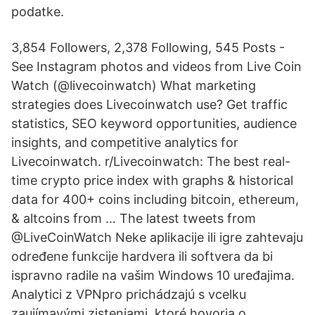
podatke.
3,854 Followers, 2,378 Following, 545 Posts -
See Instagram photos and videos from Live Coin
Watch (@livecoinwatch) What marketing
strategies does Livecoinwatch use? Get traffic
statistics, SEO keyword opportunities, audience
insights, and competitive analytics for
Livecoinwatch. r/Livecoinwatch: The best real-
time crypto price index with graphs & historical
data for 400+ coins including bitcoin, ethereum,
& altcoins from … The latest tweets from
@LiveCoinWatch Neke aplikacije ili igre zahtevaju
određene funkcije hardvera ili softvera da bi
ispravno radile na vašim Windows 10 uređajima.
Analytici z VPNpro prichádzajú s vcelku
zaujímavými zisteniami, ktoré hovoria o