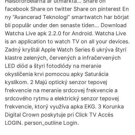
Hälsofördelarna är utmärkta… Share on
facebook Share on twitter Share on pinterest En
ny “Avancerad Teknologi” smartwatch har börjat
bli populär under den senaste tiden… Download
Watcha Live apk 2.2.0 for Android. Watcha Live
is an application to watch TV on all your devices.
Zadný kryštál Apple Watch Series 6 ukrýva štyri
klastre zelených, červených a infračervených
LED diód a štyri fotodiódy na meranie
okysličenia krvi pomocou apky Saturácia
kyslíkom. 2 Majú optický senzor tepovej
frekvencie na meranie srdcovej frekvencie a
srdcového rytmu a elektrický senzor tepovej
frekvencie, ktorý využíva apka EKG. 3 Korunka
Digital Crown poskytuje pri Click TV Accès
LOGIN. person_outline Login.