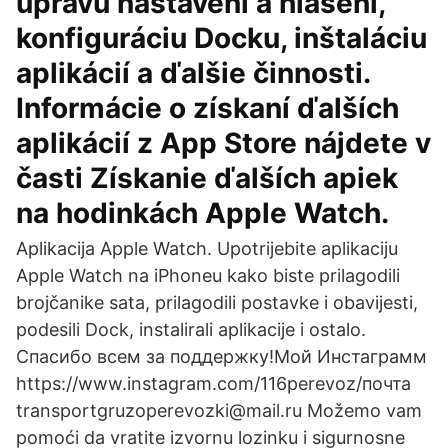
úpravu nastavení a hlásení,
konfiguráciu Docku, inštaláciu
aplikácií a ďalšie činnosti.
Informácie o získaní ďalších
aplikácií z App Store nájdete v
časti Získanie ďalších apiek
na hodinkách Apple Watch.
Aplikacija Apple Watch. Upotrijebite aplikaciju
Apple Watch na iPhoneu kako biste prilagodili
brojčanike sata, prilagodili postavke i obavijesti,
podesili Dock, instalirali aplikacije i ostalo.
Спасибо всем за поддержку!Мой Инстаграмм
https://www.instagram.com/116perevoz/почта
transportgruzoperevozki@mail.ru Možemo vam
pomoći da vratite izvornu lozinku i sigurnosne