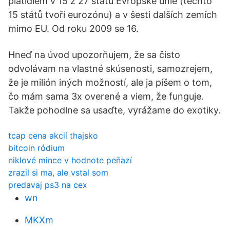
platidlem v 15 z 27 států Evropské unie (těchto
15 států tvoří eurozónu) a v šesti dalších zemích
mimo EU. Od roku 2009 se 16.
Hneď na úvod upozorňujem, že sa čisto
odvolávam na vlastné skúsenosti, samozrejem,
že je milión iných možností, ale ja píšem o tom,
čo mám sama 3x overené a viem, že funguje.
Takže pohodlne sa usaďte, vyrážame do exotiky.
tcap cena akcií thajsko
bitcoin ródium
niklové mince v hodnote peňazí
zrazil si ma, ale vstal som
predavaj ps3 na cex
wn
MKXm