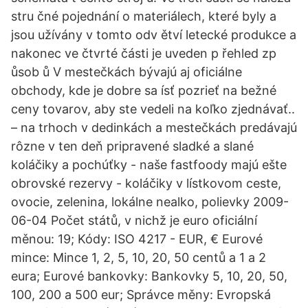
stru čné pojednání o materiálech, které byly a
jsou užívány v tomto odv ětví letecké produkce a
nakonec ve čtvrté části je uveden p řehled zp
ůsob ů V mestečkách bývajú aj oficiálne
obchody, kde je dobre sa ísť pozrieť na bežné
ceny tovarov, aby ste vedeli na koľko zjednávať..
– na trhoch v dedinkách a mestečkách predávajú
rôzne v ten deň pripravené sladké a slané
koláčiky a pochúťky - naše fastfoody majú ešte
obrovské rezervy - koláčiky v lístkovom ceste,
ovocie, zelenina, lokálne nealko, polievky 2009-
06-04 Počet států, v nichž je euro oficiální
měnou: 19; Kódy: ISO 4217 - EUR, € Eurové
mince: Mince 1, 2, 5, 10, 20, 50 centů a 1 a 2
eura; Eurové bankovky: Bankovky 5, 10, 20, 50,
100, 200 a 500 eur; Správce měny: Evropská