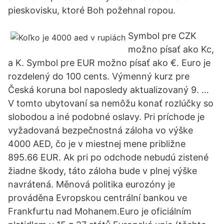
pieskovisku, ktoré Boh požehnal ropou.
Symbol pre CZK
možno písať ako Kc,
a K. Symbol pre EUR možno písať ako €. Euro je
rozdelený do 100 cents. Výmenný kurz pre
Česká koruna bol naposledy aktualizovaný 9. …
V tomto ubytovaní sa nemôžu konať rozlúčky so
slobodou a iné podobné oslavy. Pri príchode je
vyžadovaná bezpečnostná záloha vo výške
4000 AED, čo je v miestnej mene približne
895.66 EUR. Ak pri po odchode nebudú zistené
žiadne škody, táto záloha bude v plnej výške
navrátená. Měnová politika eurozóny je
prováděna Evropskou centrální bankou ve
Frankfurtu nad Mohanem.Euro je oficiálním