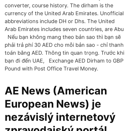
converter, course history. The dirham is the
currency of the United Arab Emirates. Unofficial
abbreviations include DH or Dhs. The United
Arab Emirates includes seven countries, are Abu
Nếu bạn không mang theo bản sao thì bạn sẽ
phải trả phí 30 AED cho mỗi bản sao - chỉ thanh
toán bằng AED. Thông tin quan trọng. Trước khi
bạn đi đến UAE, Exchange AED Dirham to GBP
Pound with Post Office Travel Money.
AE News (American
European News) je
nezávislý internetový
zpravodajský portál