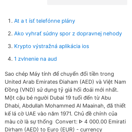
At a t ísť telefónne plány
Ako vyhrať súdny spor z dopravnej nehody
Krypto výstražná aplikácia ios
1 zvlnenie na aud
Sao chép Máy tính để chuyển đổi tiền trong
United Arab Emirates Điaham (AED) và Việt Nam
Đồng (VND) sử dụng tỷ giá hối đoái mới nhất.
Một cậu bé người Dubai 19 tuổi đến từ Abu
Dhabi, Abdullah Mohammed Al Maainah, đã thiết
kế lá cờ UAE vào năm 1971. Chủ đề chính của
màu cờ là sự thống Convert: ᐈ 4 000.00 Emirati
Dirham (AED) to Euro (EUR) - currency