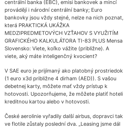
centrální banka (EBC), emisi bankovek a mincí
provádějí i národní centrální banky; Euro
bankovky jsou vždy stejné, nelze na nich poznat,
která PRAKTICKÁ UKÁŽKA
MEDZIPREDMETOVÝCH VZŤAHOV S VYUŽITÍM
GRAFICKÉHO KALKULÁTORA TI-83 PLUS Mensa
Slovensko: Viete, koľko vážite (približne). A
viete, aký máte inteligenčný kvocient?
V SAE euro je prijímaný ako platobný prostriedok
(1 euro x3d približne 4 dirham (AED)). S vašou
debetnej karty, môžete mať vždy prístup k
hotovosti. Upozorňujeme, že môžete platiť hoteli
kreditnou kartou alebo v hotovosti.
České aerolinie vyřadily další airbus, dopravci tak
ve flotile zůstaly poslední dva. „Leasing jsme dál