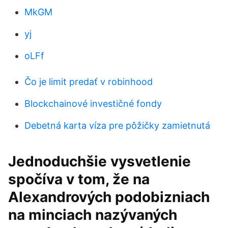
MkGM
yj
oLFf
Čo je limit predať v robinhood
Blockchainové investičné fondy
Debetná karta víza pre pôžičky zamietnutá
Jednoduchšie vysvetlenie
spočíva v tom, že na
Alexandrových podobizniach
na minciach nazývaných