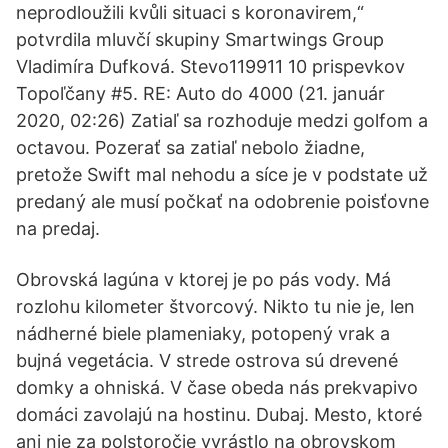
neprodloužili kvůli situaci s koronavirem,“
potvrdila mluvčí skupiny Smartwings Group
Vladimíra Dufková. Stevo119911 10 prispevkov
Topoľčany #5. RE: Auto do 4000 (21. január
2020, 02:26) Zatiaľ sa rozhoduje medzi golfom a
octavou. Pozerať sa zatiaľ nebolo žiadne,
pretože Swift mal nehodu a síce je v podstate už
predaný ale musí počkať na odobrenie poisťovne
na predaj.
Obrovská lagúna v ktorej je po pás vody. Má
rozlohu kilometer štvorcový. Nikto tu nie je, len
nádherné biele plameniaky, potopený vrak a
bujná vegetácia. V strede ostrova sú drevené
domky a ohniská. V čase obeda nás prekvapivo
domáci zavolajú na hostinu. Dubaj. Mesto, ktoré
ani nie za polstoročie vyrástlo na obrovskom