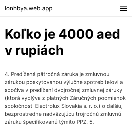
lonhbya.web.app
Koľko je 4000 aed
v rupiách
4. Predĺžená päťročná záruka je zmluvnou
zárukou poskytovanou výlučne spotrebiteľovi a
spočíva v predĺžení dvojročnej zmluvnej záruky
(ktorá vyplýva z platných Záručných podmienok
spoločnosti Electrolux Slovakia s. r. o.) o ďalšiu,
bezprostredne nadväzujúcu trojročnú zmluvnú
záruku špecifikovanú týmito PPZ. 5.