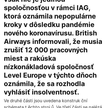
spoločnosťou v rámci IAG,
ktorá oznámila nepopulárne
kroky v dôsledku pandémie
nového koronavírusu. British
Airways informovali, že musia
zrušiť 12 000 pracovných
miest a rakúska
nízkonákladová spoločnosť
Level Europe v týchto dňoch
oznámila, že sa rozhodla
vyhlásiť insolventnosť.
Ve druhé části jsou uvedena konstruk ční
schémata t ěchto stroj ů. Ve třetí části se nalézá