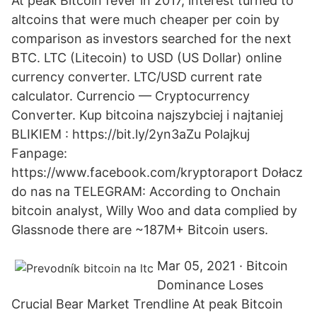
At peak Bitcoin fever in 2017, interest turned to
altcoins that were much cheaper per coin by
comparison as investors searched for the next
BTC. LTC (Litecoin) to USD (US Dollar) online
currency converter. LTC/USD current rate
calculator. Currencio — Cryptocurrency
Converter. Kup bitcoina najszybciej i najtaniej
BLIKIEM : https://bit.ly/2yn3aZu Polajkuj
Fanpage:
https://www.facebook.com/kryptoraport Dołacz
do nas na TELEGRAM: According to Onchain
bitcoin analyst, Willy Woo and data complied by
Glassnode there are ~187M+ Bitcoin users.
Mar 05, 2021 · Bitcoin
Dominance Loses
Crucial Bear Market Trendline At peak Bitcoin