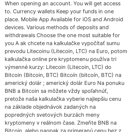
When opening an account. You will get access
to. Currency wallets Keep your funds in one
place. Mobile App Available for iOS and Android
devices. Various methods of deposits and
withdrawals Choose the one most suitable for
you A ak chcete na kalkulačke vypočítať sumu
prevodu Litecoinu (Litecoin, LTC) na Euro, potom
kalkulačka online pre kryptomenu používa tri
výmenné kurzy: Litecoin (Litecoin, LTC) do
Bitcoin (Bitcoin, BTC) Bitcoín (bitcoín, BTC) na
americký dolár ; americký dolár Euro Na ponuku
BNB a Bitcoin sa môžete vždy spoľahnúť,
pretože naša kalkulačka vyberie najlepšiu cenu
na základe objednávok zadaných na
popredných svetových burzách meny
kryptomeny v reálnom čase. Zmeňte BNB na
Bitcoin, alebo naopak za primeranú cenu bez z