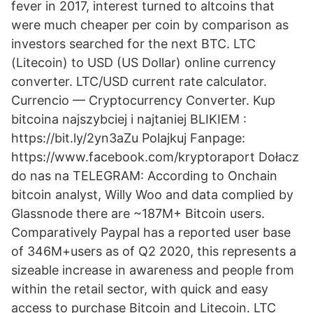
fever in 2017, interest turned to altcoins that
were much cheaper per coin by comparison as
investors searched for the next BTC. LTC
(Litecoin) to USD (US Dollar) online currency
converter. LTC/USD current rate calculator.
Currencio — Cryptocurrency Converter. Kup
bitcoina najszybciej i najtaniej BLIKIEM :
https://bit.ly/2yn3aZu Polajkuj Fanpage:
https://www.facebook.com/kryptoraport Dołacz
do nas na TELEGRAM: According to Onchain
bitcoin analyst, Willy Woo and data complied by
Glassnode there are ~187M+ Bitcoin users.
Comparatively Paypal has a reported user base
of 346M+users as of Q2 2020, this represents a
sizeable increase in awareness and people from
within the retail sector, with quick and easy
access to purchase Bitcoin and Litecoin. LTC