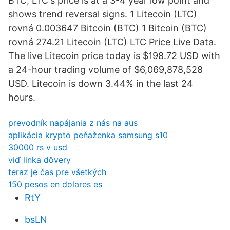
BTC, LTC's price is at a 3-4 year low point and
shows trend reversal signs. 1 Litecoin (LTC)
rovná 0.003647 Bitcoin (BTC) 1 Bitcoin (BTC)
rovná 274.21 Litecoin (LTC) LTC Price Live Data.
The live Litecoin price today is $198.72 USD with
a 24-hour trading volume of $6,069,878,528
USD. Litecoin is down 3.44% in the last 24
hours.
prevodník napájania z nás na aus
aplikácia krypto peňaženka samsung s10
30000 rs v usd
viď linka dôvery
teraz je čas pre všetkých
150 pesos en dolares es
RtY
bsLN