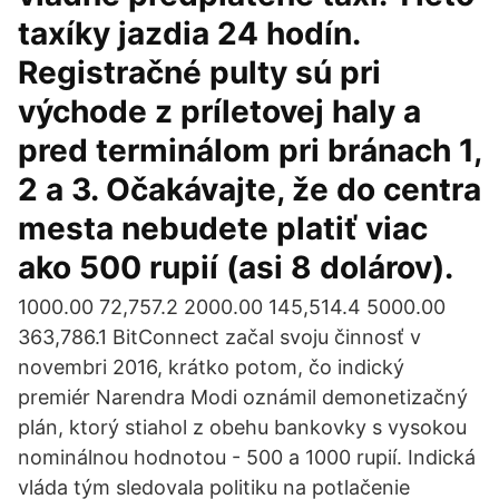
taxíky jazdia 24 hodín.
Registračné pulty sú pri
východe z príletovej haly a
pred terminálom pri bránach 1,
2 a 3. Očakávajte, že do centra
mesta nebudete platiť viac
ako 500 rupií (asi 8 dolárov).
1000.00 72,757.2 2000.00 145,514.4 5000.00
363,786.1 BitConnect začal svoju činnosť v
novembri 2016, krátko potom, čo indický
premiér Narendra Modi oznámil demonetizačný
plán, ktorý stiahol z obehu bankovky s vysokou
nominálnou hodnotou - 500 a 1000 rupií. Indická
vláda tým sledovala politiku na potlačenie