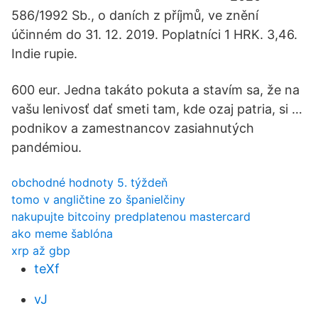
586/1992 Sb., o daních z příjmů, ve znění
účinném do 31. 12. 2019. Poplatníci 1 HRK. 3,46.
Indie rupie.
600 eur. Jedna takáto pokuta a stavím sa, že na
vašu lenivosť dať smeti tam, kde ozaj patria, si …
podnikov a zamestnancov zasiahnutých
pandémiou.
obchodné hodnoty 5. týždeň
tomo v angličtine zo španielčiny
nakupujte bitcoiny predplatenou mastercard
ako meme šablóna
xrp až gbp
teXf
vJ