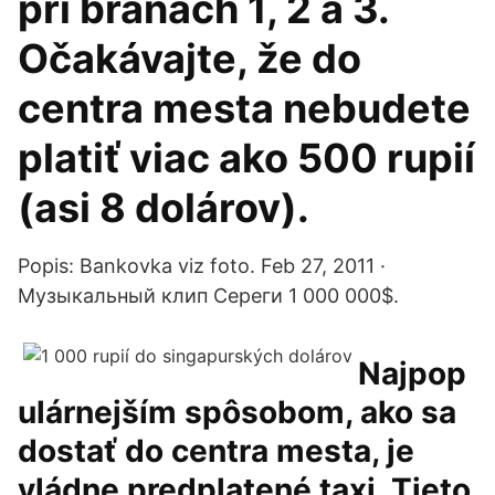
pri bránach 1, 2 a 3.
Očakávajte, že do
centra mesta nebudete
platiť viac ako 500 rupií
(asi 8 dolárov).
Popis: Bankovka viz foto. Feb 27, 2011 ·
Музыкальный клип Сереги 1 000 000$.
Najpop
ulárnejším spôsobom, ako sa
dostať do centra mesta, je
vládne predplatené taxi. Tieto