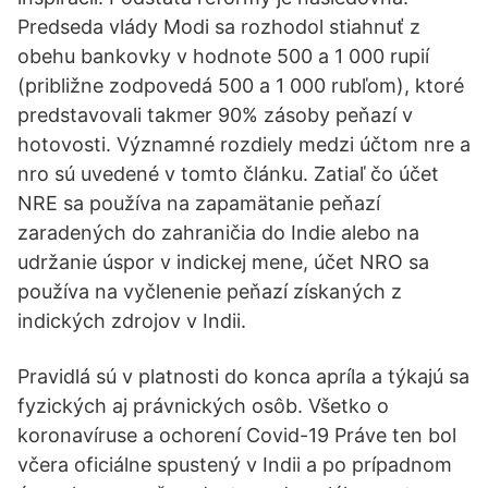
Predseda vlády Modi sa rozhodol stiahnuť z
obehu bankovky v hodnote 500 a 1 000 rupií
(približne zodpovedá 500 a 1 000 rubľom), ktoré
predstavovali takmer 90% zásoby peňazí v
hotovosti. Významné rozdiely medzi účtom nre a
nro sú uvedené v tomto článku. Zatiaľ čo účet
NRE sa používa na zapamätanie peňazí
zaradených do zahraničia do Indie alebo na
udržanie úspor v indickej mene, účet NRO sa
používa na vyčlenenie peňazí získaných z
indických zdrojov v Indii.
Pravidlá sú v platnosti do konca apríla a týkajú sa
fyzických aj právnických osôb. Všetko o
koronavíruse a ochorení Covid-19 Práve ten bol
včera oficiálne spustený v Indii a po prípadnom