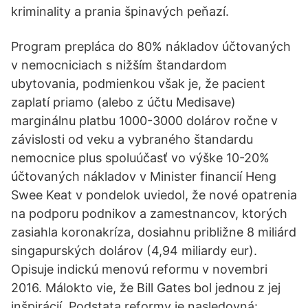
kriminality a prania špinavých peňazí.
Program prepláca do 80% nákladov účtovaných
v nemocniciach s nižším štandardom
ubytovania, podmienkou však je, že pacient
zaplatí priamo (alebo z účtu Medisave)
marginálnu platbu 1000-3000 dolárov ročne v
závislosti od veku a vybraného štandardu
nemocnice plus spoluúčasť vo výške 10-20%
účtovaných nákladov v Minister financií Heng
Swee Keat v pondelok uviedol, že nové opatrenia
na podporu podnikov a zamestnancov, ktorých
zasiahla koronakríza, dosiahnu približne 8 miliárd
singapurských dolárov (4,94 miliardy eur).
Opisuje indickú menovú reformu v novembri
2016. Málokto vie, že Bill Gates bol jednou z jej
inšpirácií. Podstata reformy je nasledovná: