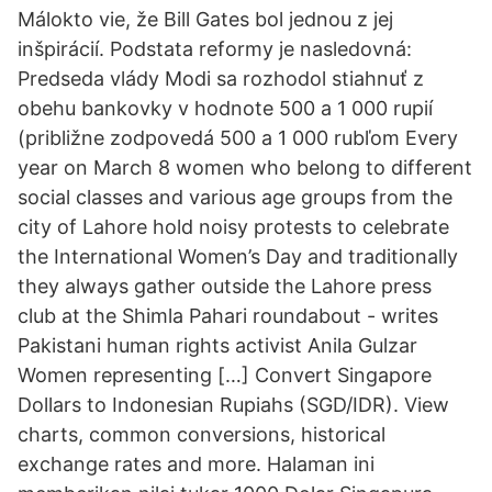
Málokto vie, že Bill Gates bol jednou z jej
inšpirácií. Podstata reformy je nasledovná:
Predseda vlády Modi sa rozhodol stiahnuť z
obehu bankovky v hodnote 500 a 1 000 rupií
(približne zodpovedá 500 a 1 000 rubľom Every
year on March 8 women who belong to different
social classes and various age groups from the
city of Lahore hold noisy protests to celebrate
the International Women’s Day and traditionally
they always gather outside the Lahore press
club at the Shimla Pahari roundabout - writes
Pakistani human rights activist Anila Gulzar
Women representing […] Convert Singapore
Dollars to Indonesian Rupiahs (SGD/IDR). View
charts, common conversions, historical
exchange rates and more. Halaman ini