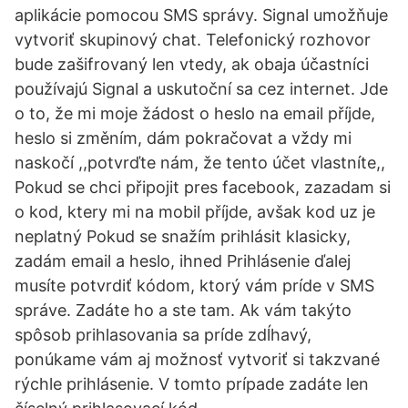
aplikácie pomocou SMS správy. Signal umožňuje
vytvoriť skupinový chat. Telefonický rozhovor
bude zašifrovaný len vtedy, ak obaja účastníci
používajú Signal a uskutoční sa cez internet. Jde
o to, že mi moje žádost o heslo na email příjde,
heslo si změním, dám pokračovat a vždy mi
naskočí ,,potvrďte nám, že tento účet vlastníte,,
Pokud se chci připojit pres facebook, zazadam si
o kod, ktery mi na mobil příjde, avšak kod uz je
neplatný Pokud se snažím prihlásit klasicky,
zadám email a heslo, ihned Prihlásenie ďalej
musíte potvrdiť kódom, ktorý vám príde v SMS
správe. Zadáte ho a ste tam. Ak vám takýto
spôsob prihlasovania sa príde zdĺhavý,
ponúkame vám aj možnosť vytvoriť si takzvané
rýchle prihlásenie. V tomto prípade zadáte len