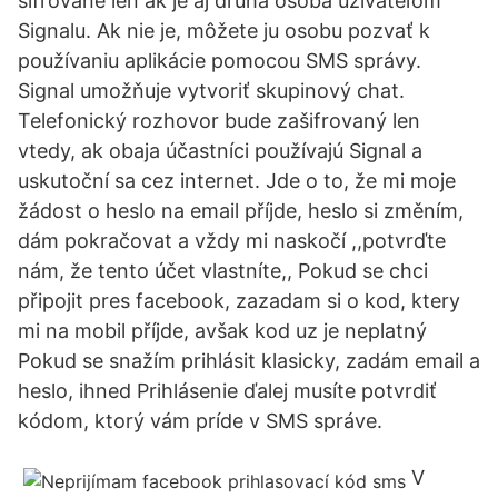
šifrované len ak je aj druhá osoba užívateľom
Signalu. Ak nie je, môžete ju osobu pozvať k
používaniu aplikácie pomocou SMS správy.
Signal umožňuje vytvoriť skupinový chat.
Telefonický rozhovor bude zašifrovaný len
vtedy, ak obaja účastníci používajú Signal a
uskutoční sa cez internet. Jde o to, že mi moje
žádost o heslo na email příjde, heslo si změním,
dám pokračovat a vždy mi naskočí ,,potvrďte
nám, že tento účet vlastníte,, Pokud se chci
připojit pres facebook, zazadam si o kod, ktery
mi na mobil příjde, avšak kod uz je neplatný
Pokud se snažím prihlásit klasicky, zadám email a
heslo, ihned Prihlásenie ďalej musíte potvrdiť
kódom, ktorý vám príde v SMS správe.
V