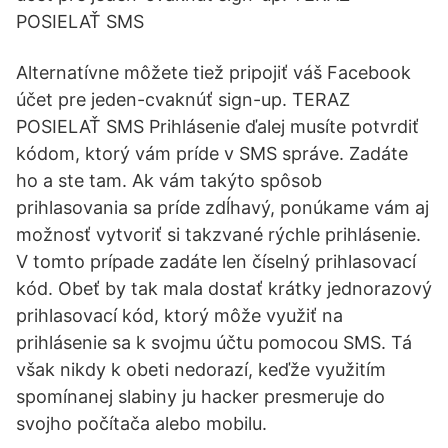
POSIELAŤ SMS
Alternatívne môžete tiež pripojiť váš Facebook
účet pre jeden-cvaknúť sign-up. TERAZ
POSIELAŤ SMS Prihlásenie ďalej musíte potvrdiť
kódom, ktorý vám príde v SMS správe. Zadáte
ho a ste tam. Ak vám takýto spôsob
prihlasovania sa príde zdĺhavý, ponúkame vám aj
možnosť vytvoriť si takzvané rýchle prihlásenie.
V tomto prípade zadáte len číselný prihlasovací
kód. Obeť by tak mala dostať krátky jednorazový
prihlasovací kód, ktorý môže využiť na
prihlásenie sa k svojmu účtu pomocou SMS. Tá
však nikdy k obeti nedorazí, keďže využitím
spomínanej slabiny ju hacker presmeruje do
svojho počítača alebo mobilu.