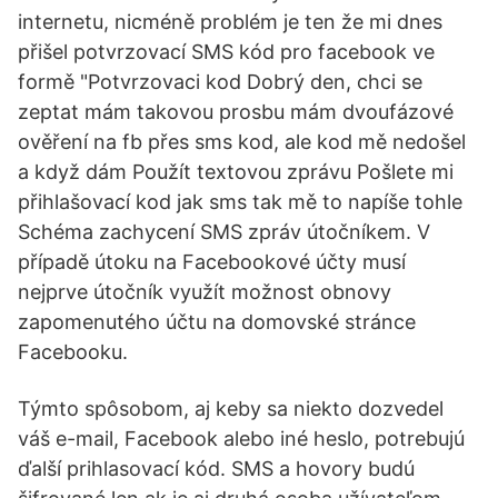
internetu, nicméně problém je ten že mi dnes
přišel potvrzovací SMS kód pro facebook ve
formě "Potvrzovaci kod Dobrý den, chci se
zeptat mám takovou prosbu mám dvoufázové
ověření na fb přes sms kod, ale kod mě nedošel
a když dám Použít textovou zprávu Pošlete mi
přihlašovací kod jak sms tak mě to napíše tohle
Schéma zachycení SMS zpráv útočníkem. V
případě útoku na Facebookové účty musí
nejprve útočník využít možnost obnovy
zapomenutého účtu na domovské stránce
Facebooku.
Týmto spôsobom, aj keby sa niekto dozvedel
váš e-mail, Facebook alebo iné heslo, potrebujú
ďalší prihlasovací kód. SMS a hovory budú