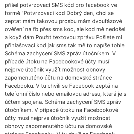
přišel potvrzovací SMS kód pro facebook ve
formě "Potvrzovaci kod Dobrý den, chci se
zeptat mám takovou prosbu mám dvoufázové
ověření na fb přes sms kod, ale kod mě nedošel
a když dám Použít textovou zprávu Pošlete mi
přihlašovací kod jak sms tak mě to napíše tohle
Schéma zachycení SMS zpráv útočníkem. V
případě útoku na Facebookové účty musí
nejprve útočník využít možnost obnovy
zapomenutého účtu na domovské stránce
Facebooku. V tu chvíli se Facebook zeptá na
telefonní číslo nebo emailovou adresu, která je s
účtem spojena. Schéma zachycení SMS zpráv
útočníkem. V případě útoku na Facebookové
účty musí nejprve útočník využít možnost
obnovy zapomenutého účtu na domovské