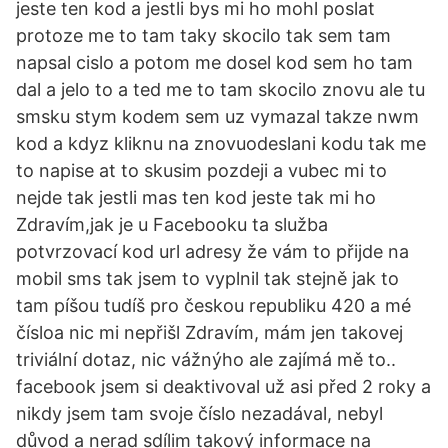
jeste ten kod a jestli bys mi ho mohl poslat
protoze me to tam taky skocilo tak sem tam
napsal cislo a potom me dosel kod sem ho tam
dal a jelo to a ted me to tam skocilo znovu ale tu
smsku stym kodem sem uz vymazal takze nwm
kod a kdyz kliknu na znovuodeslani kodu tak me
to napise at to skusim pozdeji a vubec mi to
nejde tak jestli mas ten kod jeste tak mi ho
Zdravím,jak je u Facebooku ta služba
potvrzovací kod url adresy že vám to přijde na
mobil sms tak jsem to vyplnil tak stejně jak to
tam píšou tudíš pro českou republiku 420 a mé
čísloa nic mi nepřišl Zdravím, mám jen takovej
triviální dotaz, nic vážnýho ale zajímá mě to..
facebook jsem si deaktivoval už asi před 2 roky a
nikdy jsem tam svoje číslo nezadával, nebyl
důvod a nerad sdílim takový informace na