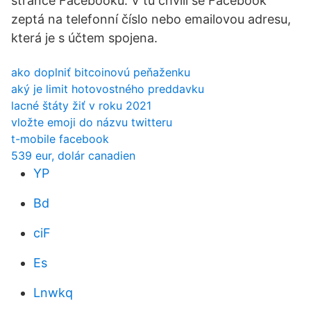
stránce Facebooku. V tu chvíli se Facebook
zeptá na telefonní číslo nebo emailovou adresu,
která je s účtem spojena.
ako doplniť bitcoinovú peňaženku
aký je limit hotovostného preddavku
lacné štáty žiť v roku 2021
vložte emoji do názvu twitteru
t-mobile facebook
539 eur, dolár canadien
YP
Bd
ciF
Es
Lnwkq