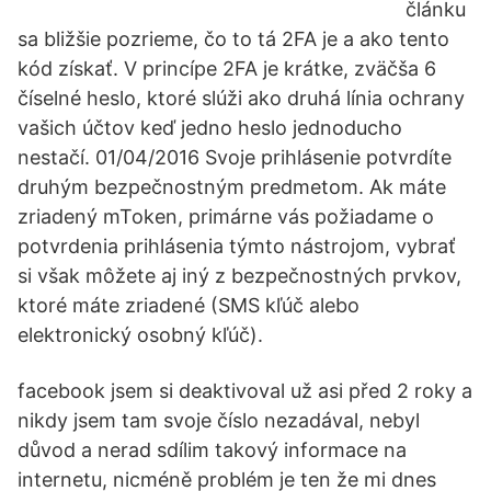
článku
sa bližšie pozrieme, čo to tá 2FA je a ako tento
kód získať. V princípe 2FA je krátke, zväčša 6
číselné heslo, ktoré slúži ako druhá línia ochrany
vašich účtov keď jedno heslo jednoducho
nestačí. 01/04/2016 Svoje prihlásenie potvrdíte
druhým bezpečnostným predmetom. Ak máte
zriadený mToken, primárne vás požiadame o
potvrdenia prihlásenia týmto nástrojom, vybrať
si však môžete aj iný z bezpečnostných prvkov,
ktoré máte zriadené (SMS kľúč alebo
elektronický osobný kľúč).
facebook jsem si deaktivoval už asi před 2 roky a
nikdy jsem tam svoje číslo nezadával, nebyl
důvod a nerad sdílim takový informace na
internetu, nicméně problém je ten že mi dnes