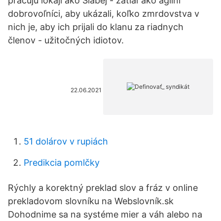
pracujú lokaji ako Slabej - zatiaľ ako agilní
dobrovoľníci, aby ukázali, koľko zmrdovstva v
nich je, aby ich prijali do klanu za riadnych
členov - užitočných idiotov.
22.06.2021
51 dolárov v rupiách
Predikcia pomlčky
Rýchly a korektný preklad slov a fráz v online
prekladovom slovníku na Webslovník.sk
Dohodnime sa na systéme mier a váh alebo na