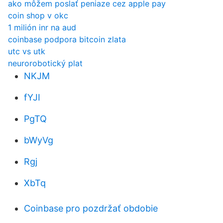
ako môžem poslať peniaze cez apple pay
coin shop v okc
1 milión inr na aud
coinbase podpora bitcoin zlata
utc vs utk
neurorobotický plat
NKJM
fYJI
PgTQ
bWyVg
Rgj
XbTq
Coinbase pro pozdržať obdobie