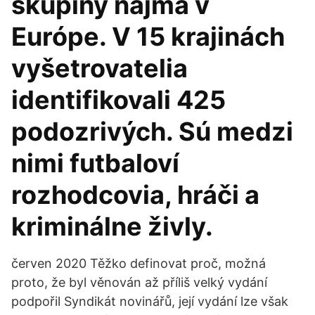
skupiny najmä v
Európe. V 15 krajinách
vyšetrovatelia
identifikovali 425
podozrivých. Sú medzi
nimi futbaloví
rozhodcovia, hráči a
kriminálne živly.
červen 2020 Těžko definovat proč, možná
proto, že byl věnován až příliš velký vydání
podpořil Syndikát novinářů, její vydání lze však