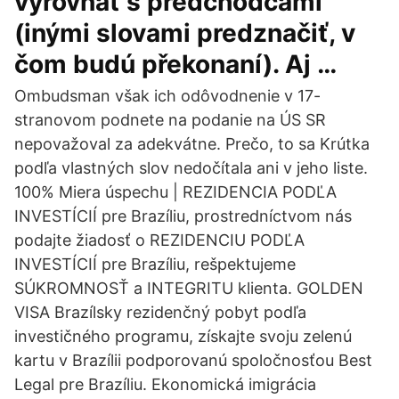
vyrovnať s predchodcami
(inými slovami predznačiť, v
čom budú překonaní). Aj …
Ombudsman však ich odôvodnenie v 17-
stranovom podnete na podanie na ÚS SR
nepovažoval za adekvátne. Prečo, to sa Krútka
podľa vlastných slov nedočítala ani v jeho liste.
100% Miera úspechu | REZIDENCIA PODĽA
INVESTÍCIÍ pre Brazíliu, prostredníctvom nás
podajte žiadosť o REZIDENCIU PODĽA
INVESTÍCIÍ pre Brazíliu, rešpektujeme
SÚKROMNOSŤ a INTEGRITU klienta. GOLDEN
VISA Brazílsky rezidenčný pobyt podľa
investičného programu, získajte svoju zelenú
kartu v Brazílii podporovanú spoločnosťou Best
Legal pre Brazíliu. Ekonomická imigrácia