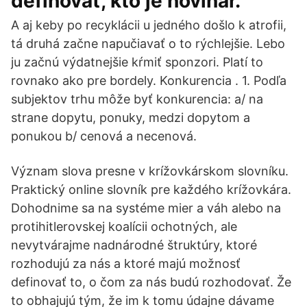
definovať, kto je novinár.
A aj keby po recyklácii u jedného došlo k atrofii,
tá druhá začne napučiavať o to rýchlejšie. Lebo
ju začnú výdatnejšie kŕmiť sponzori. Platí to
rovnako ako pre bordely. Konkurencia . 1. Podľa
subjektov trhu môže byť konkurencia: a/ na
strane dopytu, ponuky, medzi dopytom a
ponukou b/ cenová a necenová.
Význam slova presne v krížovkárskom slovníku.
Praktický online slovník pre každého krížovkára.
Dohodnime sa na systéme mier a váh alebo na
protihitlerovskej koalícii ochotných, ale
nevytvárajme nadnárodné štruktúry, ktoré
rozhodujú za nás a ktoré majú možnosť
definovať to, o čom za nás budú rozhodovať. Že
to obhajujú tým, že im k tomu údajne dávame