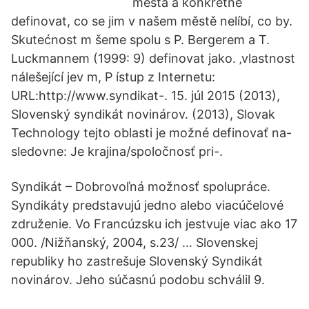
města a konkrétně
definovat, co se jim v našem městě nelíbí, co by.
Skutećnost m šeme spolu s P. Bergerem a T.
Luckmannem (1999: 9) definovat jako. ‚vlastnost
nálešející jev m, P ístup z Internetu:
URL:http://www.syndikat-. 15. júl 2015 (2013),
Slovenský syndikát novinárov. (2013), Slovak
Technology tejto oblasti je možné definovať na-
sledovne: Je krajina/spoločnosť pri-.
Syndikát – Dobrovoľná možnosť spolupráce.
Syndikáty predstavujú jedno alebo viacúčelové
združenie. Vo Francúzsku ich jestvuje viac ako 17
000. /Nižňanský, 2004, s.23/ … Slovenskej
republiky ho zastrešuje Slovenský Syndikát
novinárov. Jeho súčasnú podobu schválil 9.