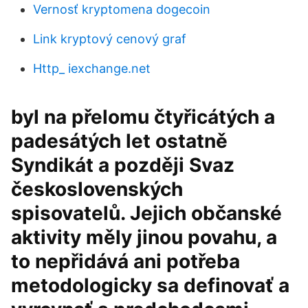
Vernosť kryptomena dogecoin
Link kryptový cenový graf
Http_ iexchange.net
byl na přelomu čtyřicátých a
padesátých let ostatně
Syndikát a později Svaz
československých
spisovatelů. Jejich občanské
aktivity měly jinou povahu, a
to nepřidává ani potřeba
metodologicky sa definovať a