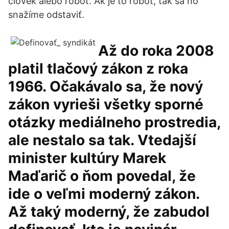
človek alebo robot. Ak je to robot, tak sa ho
snažíme odstaviť.
Až do roka 2008
platil tlačový zákon z roka
1966. Očakávalo sa, že nový
zákon vyrieši všetky sporné
otázky mediálneho prostredia,
ale nestalo sa tak. Vtedajší
minister kultúry Marek
Maďarič o ňom povedal, že
ide o veľmi moderný zákon.
Až taký moderný, že zabudol