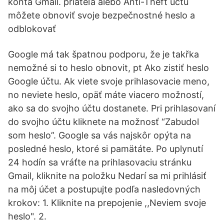
konta Gmail. priateľa alebo Anti-Theft účtu
môžete obnoviť svoje bezpečnostné heslo a
odblokovať
Google má tak špatnou podporu, že je takřka
nemožné si to heslo obnovit, pt Ako zistiť heslo
Google účtu. Ak viete svoje prihlasovacie meno,
no neviete heslo, opäť máte viacero možností,
ako sa do svojho účtu dostanete. Pri prihlasovaní
do svojho účtu kliknete na možnosť “Zabudol
som heslo”. Google sa vás najskôr opýta na
posledné heslo, ktoré si pamätáte. Po uplynutí
24 hodín sa vráťte na prihlasovaciu stránku
Gmail, kliknite na položku Nedarí sa mi prihlásiť
na môj účet a postupujte podľa nasledovných
krokov: 1. Kliknite na prepojenie ,,Neviem svoje
heslo". 2.