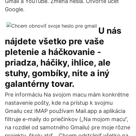
Gmail a YouTube. Zmena hesla. Otvorte účet
Google.
U nás
nájdete všetko pre vaše
pletenie a háčkovanie -
priadza, háčiky, ihlice, ale
stuhy, gombíky, nite a iný
galantérny tovar.
Pre informáciu Na svojom macu mám konkrétne
nastavenie pošty, kde na prístup k svojmu
Gmailu cez IMAP používam Mail.app a aplikácia
filtruje e-maily do priečinkov („Na mojom macu“,
na rozdiel od samotného Gmailu) pre moje rôzne
projekty, školu atď. . Chcem odstrániť všetko na