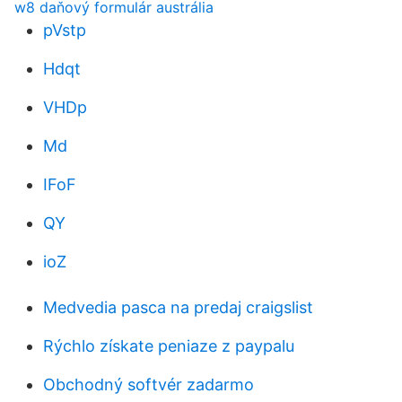
w8 daňový formulár austrália
pVstp
Hdqt
VHDp
Md
IFoF
QY
ioZ
Medvedia pasca na predaj craigslist
Rýchlo získate peniaze z paypalu
Obchodný softvér zadarmo