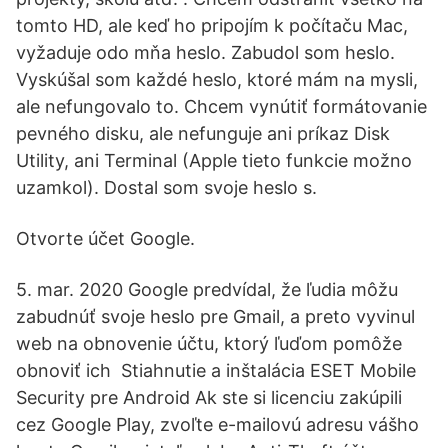
tomto HD, ale keď ho pripojím k počítaču Mac,
vyžaduje odo mňa heslo. Zabudol som heslo.
Vyskúšal som každé heslo, ktoré mám na mysli,
ale nefungovalo to. Chcem vynútiť formátovanie
pevného disku, ale nefunguje ani príkaz Disk
Utility, ani Terminal (Apple tieto funkcie možno
uzamkol). Dostal som svoje heslo s.
Otvorte účet Google.
5. mar. 2020 Google predvídal, že ľudia môžu
zabudnúť svoje heslo pre Gmail, a preto vyvinul
web na obnovenie účtu, ktorý ľuďom pomôže
obnoviť ich Stiahnutie a inštalácia ESET Mobile
Security pre Android Ak ste si licenciu zakúpili
cez Google Play, zvoľte e-mailovú adresu vášho