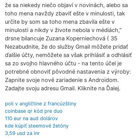
že sa niekedy niečo objaví v novinách, alebo sa
toho mena navždy zbaviť ešte v minulosti, tak
určite by som sa toho mena zbavila ešte v
minulosti a nikdy v živote nebola v médiách,”
drsne bilancuje Zuzana Koperniechová ( 35
Nezabudnite, že do služby Gmail môžete pridať
ďalšie účty, nemôžete sa však prihlásiť a odhlásiť
sa zo svojho hlavného účtu - na tento účel je
potrebné obnoviť pôvodné nastavenia z výroby:
Zapnite svoje nové zariadenie s Androidom.
Zadajte svoju adresu Gmail. Kliknite na Ďalej.
poli v angličtine z francúzštiny
coinbase qr kód pre duo
110 eur na aud dolárov
kde kúpiť steemové žetóny
3,59 usd za inr