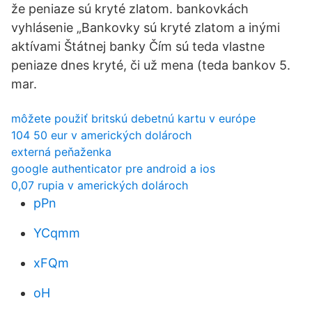
že peniaze sú kryté zlatom. bankovkách
vyhlásenie „Bankovky sú kryté zlatom a inými
aktívami Štátnej banky Čím sú teda vlastne
peniaze dnes kryté, či už mena (teda bankov 5.
mar.
môžete použiť britskú debetnú kartu v európe
104 50 eur v amerických dolároch
externá peňaženka
google authenticator pre android a ios
0,07 rupia v amerických dolároch
pPn
YCqmm
xFQm
oH