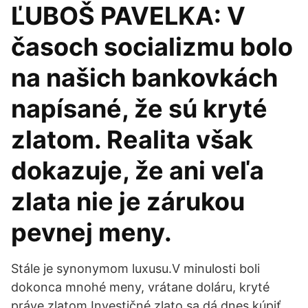
ĽUBOŠ PAVELKA: V
časoch socializmu bolo
na našich bankovkách
napísané, že sú kryté
zlatom. Realita však
dokazuje, že ani veľa
zlata nie je zárukou
pevnej meny.
Stále je synonymom luxusu.V minulosti boli
dokonca mnohé meny, vrátane doláru, kryté
práve zlatom.Investičné zlato sa dá dnes kúpiť