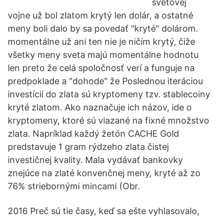
svetovej
vojne už bol zlatom krytý len dolár, a ostatné
meny boli dalo by sa povedať "kryté" dolárom.
momentálne už ani ten nie je ničím krytý, čiže
všetky meny sveta majú momentálne hodnotu
len preto že celá spoločnosť verí a funguje na
predpoklade a "dohode" že Poslednou iteráciou
investícií do zlata sú kryptomeny tzv. stablecoiny
kryté zlatom. Ako naznačuje ich názov, ide o
kryptomeny, ktoré sú viazané na fixné množstvo
zlata. Napríklad každý žetón CACHE Gold
predstavuje 1 gram rýdzeho zlata čistej
investičnej kvality. Mala vydávať bankovky
znejúce na zlaté konvenčnej meny, kryté až zo
76% striebornými mincami (Obr.
2016 Preč sú tie časy, keď sa ešte vyhlasovalo,