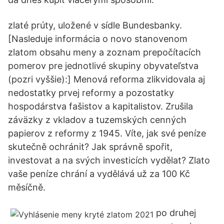
zlaté prúty, uložené v sídle Bundesbanky.
[Nasleduje informácia o novo stanovenom
zlatom obsahu meny a zoznam prepočítacích
pomerov pre jednotlivé skupiny obyvateľstva
(pozri vyššie):] Menová reforma zlikvidovala aj
nedostatky prvej reformy a pozostatky
hospodárstva fašistov a kapitalistov. Zrušila
záväzky z vkladov a tuzemských cenných
papierov z reformy z 1945. Víte, jak své peníze
skutečně ochránit? Jak správně spořit,
investovat a na svých investicích vydělat? Zlato
vaše peníze chrání a vydělává už za 100 Kč
měsíčně.
po druhej