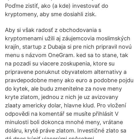
Poďme zistiť, ako (a kde) investovať do
kryptomeny, aby sme dosiahli zisk.
Aby si však radosť z obchodovania s
kryptomenami užili aj záujemcovia moslimských
krajín, startup z Dubaja si pre nich pripravil novú
menu s názvom OneGram. ked sa to stane, tak
na pozadi su viacere zoskupenia, ktore su
pripravene ponuknut obyvatelom alternativy a
pravdepodobne meny ako euro a podobne pojdu
do kytek, ale budu zmenitelne za nove meny
kryte zlatom, jednou z nich je uz avizovany
zlaaty americky dolar, hlavne klud. Pro vložení
odpovědi na komentář se musíte přihlásit V
minulosti boli dokonca mnohé meny, vrátane
doláru, kryté práve zlatom. Investičné zlato sa
dá dnes kúpiť viacerými spôsobmi.